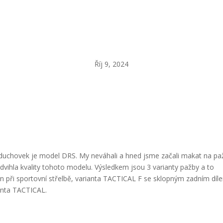
Nová pažba pro FX Airguns DRS
Říj 9, 2024
zduchovek je model DRS. My neváhali a hned jsme začali makat na pa
zdvihla kvality tohoto modelu. Výsledkem jsou 3 varianty pažby a to
en při sportovní střelbě, varianta TACTICAL F se sklopným zadním díl
anta TACTICAL.