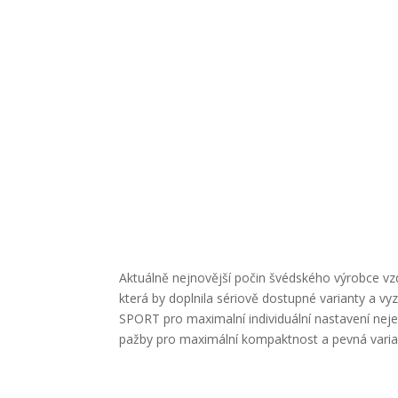
Aktuálně nejnovější počin švédského výrobce v
která by doplnila sériově dostupné varianty a vy
SPORT pro maximalní individuální nastavení nej
pažby pro maximální kompaktnost a pevná vari